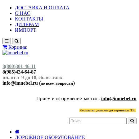
ДОСТАВКА И ОПЛАТА
О НАС
КОНТАКТЫ
ДИЛЕРАМ
ИМПОРТ
Корзина:
8(800)301-46-11
8(985)424-64-87
пн
-пт
с 9 до 18
сб
-вс
-вых
.
.
,
.
.
.
info@imnebel.ru
(
)
по всем вопросам
Приём и оформление заказов:
info@imnebel.ru
бесплатно довезем до терминала ТК
ДОРОЖНОЕ ОБОРУДОВАНИЕ