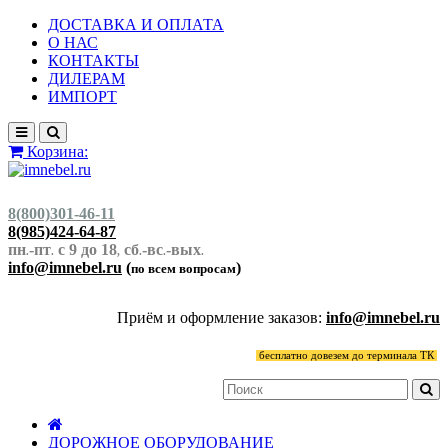
ДОСТАВКА И ОПЛАТА
О НАС
КОНТАКТЫ
ДИЛЕРАМ
ИМПОРТ
Корзина:
8(800)301-46-11
8(985)424-64-87
пн
-пт
с 9 до 18
сб
-вс
-вых
.
.
,
.
.
.
info@imnebel.ru
(
)
по всем вопросам
Приём и оформление заказов:
info@imnebel.ru
бесплатно довезем до терминала ТК
ДОРОЖНОЕ ОБОРУДОВАНИЕ