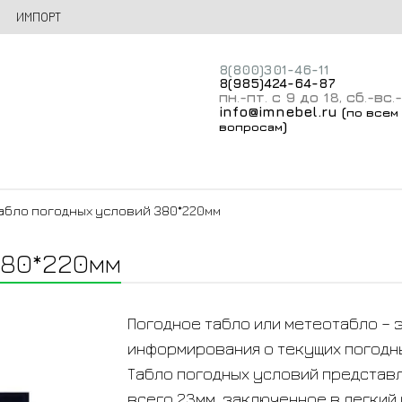
ИМПОРТ
8(800)301-46-11
8(985)424-64-87
пн
-пт
с 9 до 18
сб
-вс
.
.
,
.
.
info@imnebel.ru
(
по всем
)
вопросам
абло погодных условий 380*220мм
380*220мм
Погодное табло или метеотабло – 
информирования о текущих погодн
Табло погодных условий представ
всего 23мм, заключенное в легкий