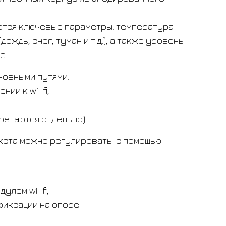
тся ключевые параметры: температура
ождь, снег, туман и т.д.), а также уровень
е.
новными путями:
ии к wi-fi,
ретаются отдельно).
екста можно регулировать с помощью
улем wi-fi,
иксации на опоре.