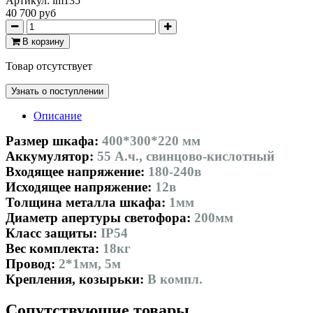
Артикул:
im135
40 700 руб
В корзину
Товар отсутствует
Узнать о поступлении
Описание
Размер шкафа:
400*300*220 мм
Аккумулятор:
55 А.ч., свинцово-кислотный
Входящее напряжение:
180-240в
Исходящее напряжение:
12в
Толщина металла шкафа:
1мм
Диаметр апертуры светофора:
200мм
Класс защиты:
IP54
Вес комплекта:
18кг
Провод:
2*1мм, 5м
Крепления, козырьки:
В компл.
Сопутствующие товары