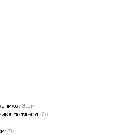
льника:
3.5м
ника питания:
7м
ки:
7м