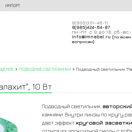
ИМПОРТ
8(800)301-46-11
8(985)424-64-87
пн
-пт
с 9 до 18
сб
-вс
.
.
,
.
.
info@imnebel.ru
(
по всем
)
вопросам
ЕЩЕНИЕ
ПОДВОДНЫЕ СВЕТИЛЬНИКИ
Подводный светильник "Мал
лахит", 10 Вт
Подводный светильник
авторски
камнями. Внутри линзы по кругу р
дает эффект
круговой засветк
отлита из эпоксидной смолы с доб