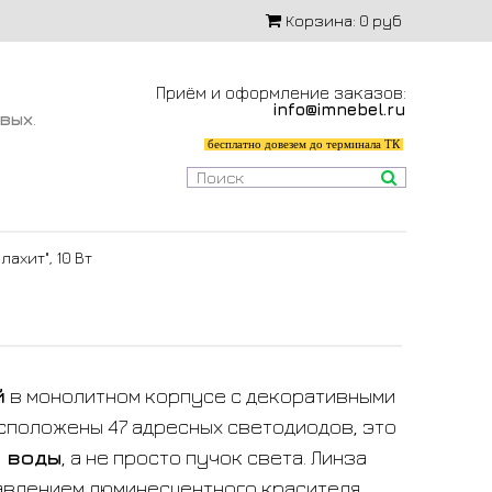
Корзина:
0 руб
Приём и оформление заказов:
info@imnebel.ru
-вых
.
бесплатно довезем до терминала ТК
ахит", 10 Вт
й
в монолитном корпусе с декоративными
асположены 47 адресных светодиодов, это
и воды
, а не просто пучок света. Линза
авлением люминесцентного красителя,