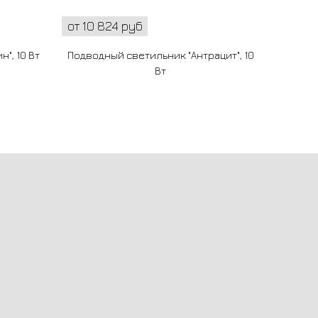
от 10 824 руб
", 10 Вт
Подводный светильник "Антрацит", 10
Вт