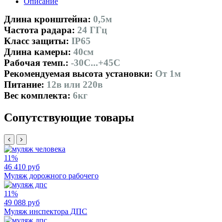
Описание
Длина кронштейна:
0,5м
Частота радара:
24 ГГц
Класс защиты:
IP65
Длина камеры:
40см
Рабочая темп.:
-30С...+45С
Рекомендуемая высота установки:
От 1м
Питание:
12в или 220в
Вес комплекта:
6кг
Сопутствующие товары
11%
46 410 руб
Муляж дорожного рабочего
11%
49 088 руб
Муляж инспектора ДПС