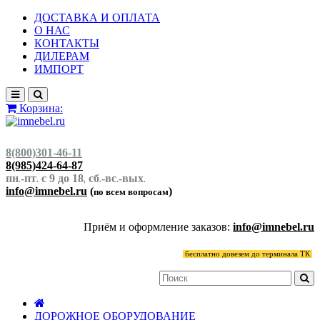
ДОСТАВКА И ОПЛАТА
О НАС
КОНТАКТЫ
ДИЛЕРАМ
ИМПОРТ
Корзина:
8(800)301-46-11
8(985)424-64-87
пн
-пт
с 9 до 18
сб
-вс
-вых
.
.
,
.
.
.
info@imnebel.ru
(
)
по всем вопросам
Приём и оформление заказов:
info@imnebel.ru
бесплатно довезем до терминала ТК
ДОРОЖНОЕ ОБОРУДОВАНИЕ