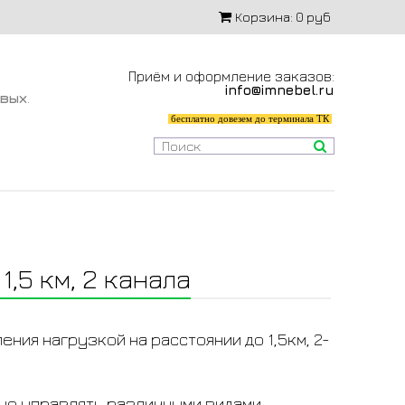
Корзина:
0 руб
Приём и оформление заказов:
info@imnebel.ru
-вых
.
бесплатно довезем до терминала ТК
,5 км, 2 канала
ния нагрузкой на расстоянии до 1,5км, 2-
но управлять различными видами