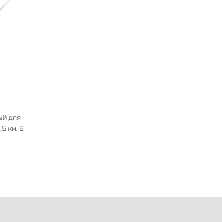
ый для
5 км, 6