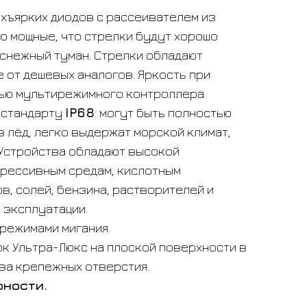
рхъярких диодов с рассеивателем из
о мощные, что стрелки будут хорошо
 снежный туман. Стрелки обладают
 от дешевых аналогов. Яркость при
ью мультирежимного контроллера.
 стандарту
IP68
: могут быть полностью
 лёд, легко выдержат морской климат,
 Устройства обладают высокой
грессивным средам, кислотным
в, солей, бензина, растворителей и
 эксплуатации.
 режимами мигания.
ок
Ультра-Люкс на плоской поверхности в
ва крепежных отверстия.
рности.