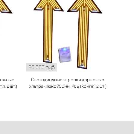
26 565 руб
от 10 
рожные
Светодиодные стрелки дорожные
Свет
л. 2 шт.)
Ультра-Люкс 750мм IP68 (компл. 2 шт.)