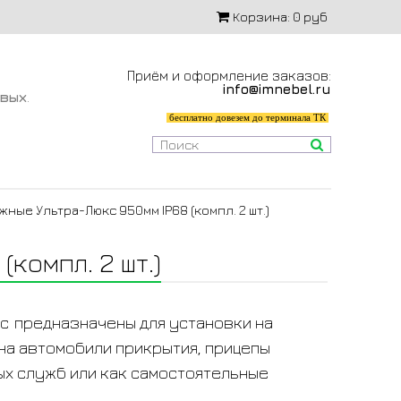
Корзина:
0 руб
Приём и оформление заказов:
info@imnebel.ru
-вых
.
бесплатно довезем до терминала ТК
ые Ультра-Люкс 950мм IP68 (компл. 2 шт.)
компл. 2 шт.)
кс
предназначены для установки на
на автомобили прикрытия, прицепы
ых служб или как самостоятельные