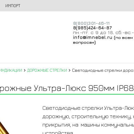
ИМПОРТ
8(800)301-46-11
8(985)424-64-87
пн
-пт
с 9 до 18
сб
-вс
.
.
,
.
.
info@imnebel.ru
(
по всем
)
вопросам
ИНДИКАЦИИ
ДОРОЖНЫЕ СТРЕЛКИ
Светодиодные стрелки дорожн
ожные Ультра-Люкс 950мм IP68 (
Светодиодные стрелки Ультра-Лю
дорожную, строительную технику, 
прикрытия, на машины коммунальн
устройства.