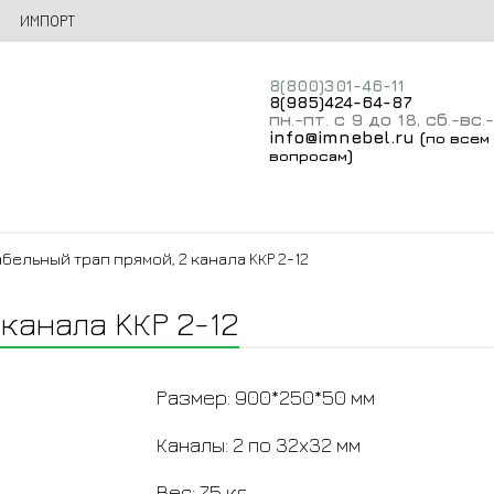
ИМПОРТ
8(800)301-46-11
8(985)424-64-87
пн
-пт
с 9 до 18
сб
-вс
.
.
,
.
.
info@imnebel.ru
(
по всем
)
вопросам
абельный трап прямой, 2 канала KКР 2-12
канала KКР 2-12
Размер: 900*250*50 мм
Каналы: 2 по 32x32 мм
Вес: 7,5 кг