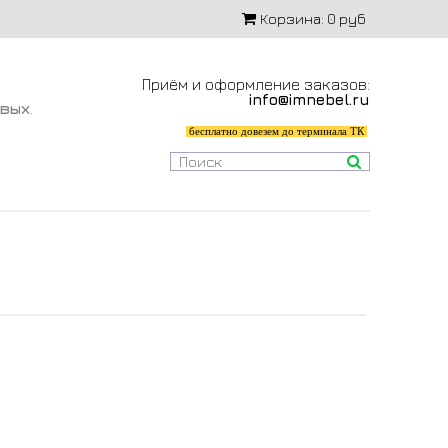
Корзина:
0 руб
Приём и оформление заказов:
info@imnebel.ru
-вых
.
бесплатно довезем до терминала ТК