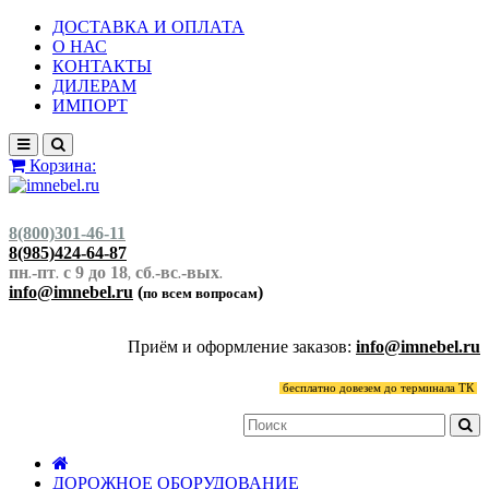
ДОСТАВКА И ОПЛАТА
О НАС
КОНТАКТЫ
ДИЛЕРАМ
ИМПОРТ
Корзина:
8(800)301-46-11
8(985)424-64-87
пн
-пт
с 9 до 18
сб
-вс
-вых
.
.
,
.
.
.
info@imnebel.ru
(
)
по всем вопросам
Приём и оформление заказов:
info@imnebel.ru
бесплатно довезем до терминала ТК
ДОРОЖНОЕ ОБОРУДОВАНИЕ