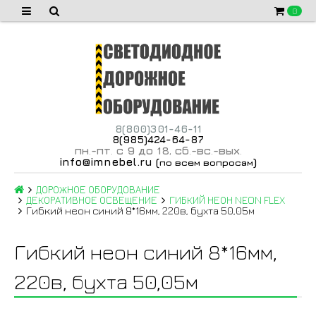
0
8(800)301-46-11
8(985)424-64-87
пн
-пт
с 9 до 18
сб
-вс
-вых
.
.
,
.
.
.
info@imnebel.ru
(
)
по всем вопросам
ДОРОЖНОЕ ОБОРУДОВАНИЕ
ДЕКОРАТИВНОЕ ОСВЕЩЕНИЕ
ГИБКИЙ НЕОН NEON FLEX
Гибкий неон синий 8*16мм, 220в, бухта 50,05м
Гибкий неон синий 8*16мм,
220в, бухта 50,05м