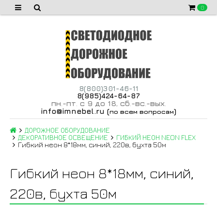
0
8(800)301-46-11
8(985)424-64-87
пн
-пт
с 9 до 18
сб
-вс
-вых
.
.
,
.
.
.
info@imnebel.ru
(
)
по всем вопросам
ДОРОЖНОЕ ОБОРУДОВАНИЕ
ДЕКОРАТИВНОЕ ОСВЕЩЕНИЕ
ГИБКИЙ НЕОН NEON FLEX
Гибкий неон 8*18мм, синий, 220в, бухта 50м
Гибкий неон 8*18мм, синий,
220в, бухта 50м