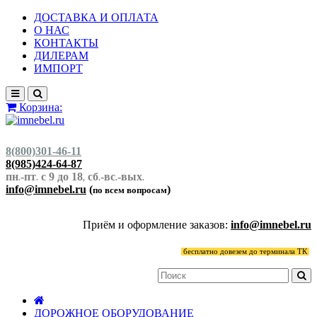
ДОСТАВКА И ОПЛАТА
О НАС
КОНТАКТЫ
ДИЛЕРАМ
ИМПОРТ
Корзина:
8(800)301-46-11
8(985)424-64-87
пн
-пт
с 9 до 18
сб
-вс
-вых
.
.
,
.
.
.
info@imnebel.ru
(
)
по всем вопросам
Приём и оформление заказов:
info@imnebel.ru
бесплатно довезем до терминала ТК
ДОРОЖНОЕ ОБОРУДОВАНИЕ