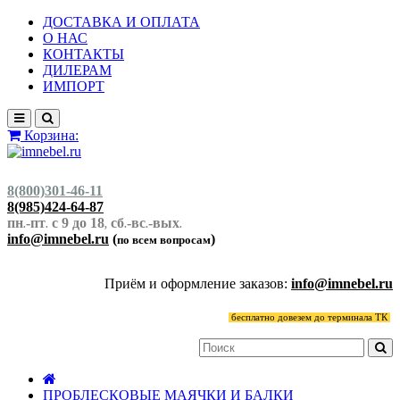
ДОСТАВКА И ОПЛАТА
О НАС
КОНТАКТЫ
ДИЛЕРАМ
ИМПОРТ
Корзина:
8(800)301-46-11
8(985)424-64-87
пн
-пт
с 9 до 18
сб
-вс
-вых
.
.
,
.
.
.
info@imnebel.ru
(
)
по всем вопросам
Приём и оформление заказов:
info@imnebel.ru
бесплатно довезем до терминала ТК
ПРОБЛЕСКОВЫЕ МАЯЧКИ И БАЛКИ