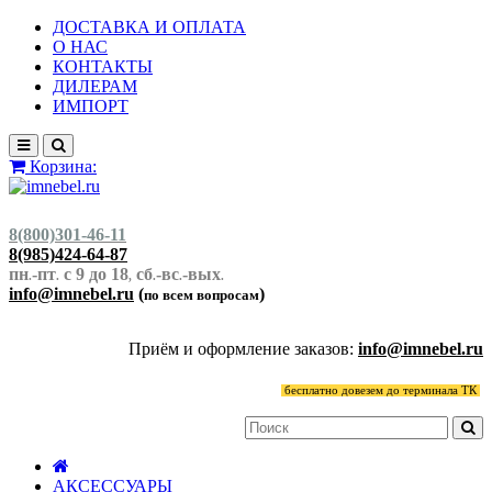
ДОСТАВКА И ОПЛАТА
О НАС
КОНТАКТЫ
ДИЛЕРАМ
ИМПОРТ
Корзина:
8(800)301-46-11
8(985)424-64-87
пн
-пт
с 9 до 18
сб
-вс
-вых
.
.
,
.
.
.
info@imnebel.ru
(
)
по всем вопросам
Приём и оформление заказов:
info@imnebel.ru
бесплатно довезем до терминала ТК
АКСЕССУАРЫ